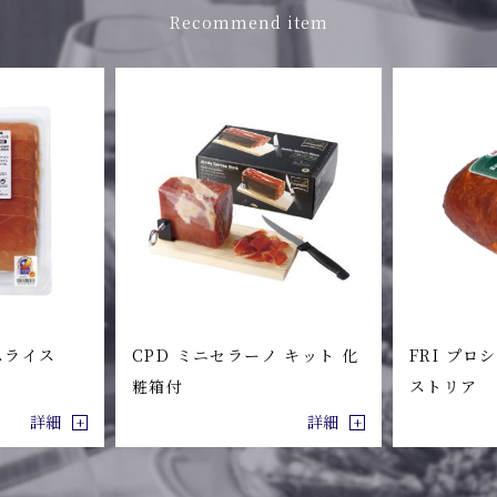
Recommend item
スライス
CPD ミニセラーノ キット 化
FRI プロ
粧箱付
ストリア
詳細
詳細
+
+