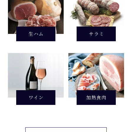
生ハム
サラミ
ワイン
加熱食肉