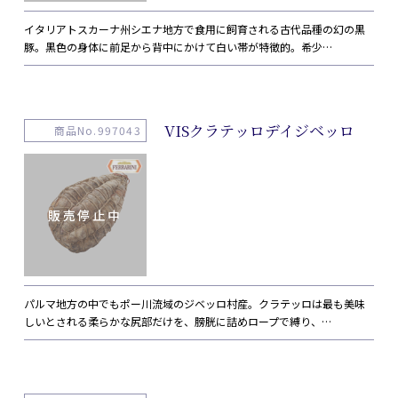
イタリアトスカーナ州シエナ地方で食用に飼育される古代品種の幻の黒
豚。黒色の身体に前足から背中にかけて白い帯が特徴的。希少…
VISクラテッロデイジベッロ
商品No.997043
パルマ地方の中でもポー川流域のジベッロ村産。クラテッロは最も美味
しいとされる柔らかな尻部だけを、膀胱に詰めロープで縛り、…