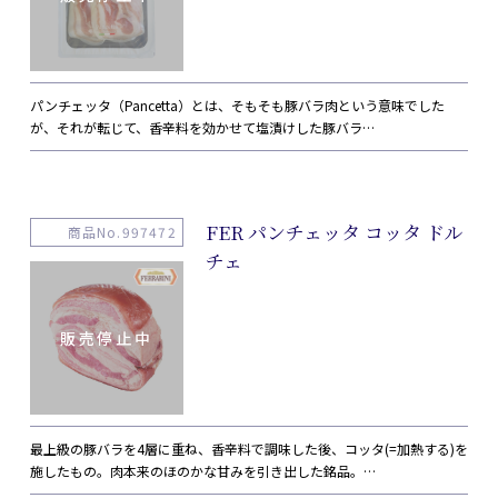
パンチェッタ（Pancetta）とは、そもそも豚バラ肉という意味でした
が、それが転じて、香辛料を効かせて塩漬けした豚バラ…
FER パンチェッタ コッタ ドル
商品No.997472
チェ
最上級の豚バラを4層に重ね、香辛料で調味した後、コッタ(=加熱する)を
施したもの。肉本来のほのかな甘みを引き出した銘品。…