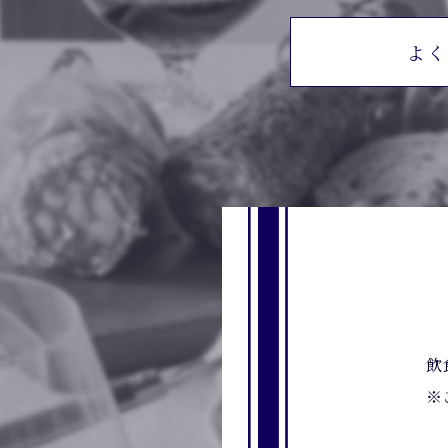
よく
飲
※