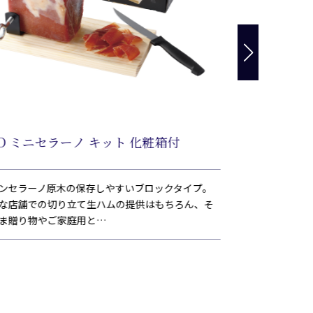
D ミニセラーノ キット 化粧箱付
FRI プロシ
ンセラーノ原木の保存しやすいブロックタイプ。
「コット」とは「
な店舗での切り立て生ハムの提供はもちろん、そ
を抜き、調味して
ま贈り物やご家庭用と…
シーで繊細な味に