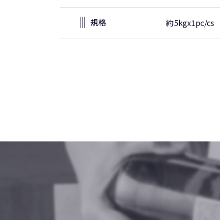
規格
約5kgx1pc/cs