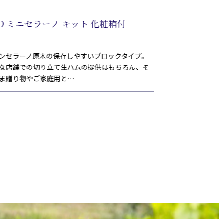
D ミニセラーノ キット 化粧箱付
FRI プロシ
ンセラーノ原木の保存しやすいブロックタイプ。
「コット」とは「
な店舗での切り立て生ハムの提供はもちろん、そ
を抜き、調味して
ま贈り物やご家庭用と…
シーで繊細な味に