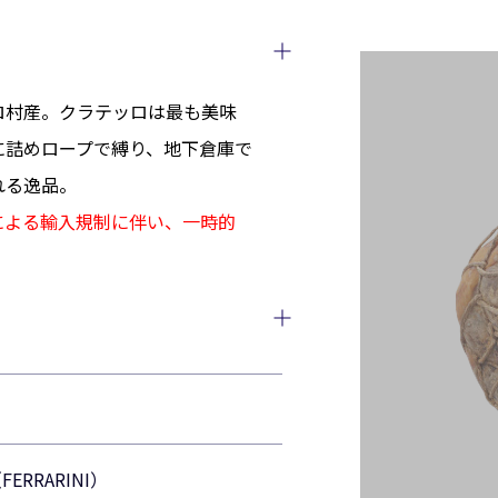
ロ村産。クラテッロは最も美味
に詰めロープで縛り、地下倉庫で
れる逸品。
による輸入規制に伴い、一時的
RRARINI）