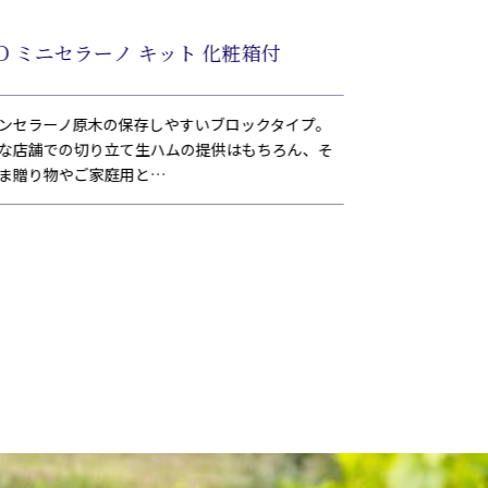
D ミニセラーノ キット 化粧箱付
FRI プロシ
ンセラーノ原木の保存しやすいブロックタイプ。
「コット」とは「
な店舗での切り立て生ハムの提供はもちろん、そ
を抜き、調味して
ま贈り物やご家庭用と…
シーで繊細な味に